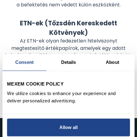
a befektetés nem védett külön eszközként.
ETN-ek (Tőzsdén Kereskedett
Kötvények)
Az ETN-ek olyan fedezetlen hitelviszonyt
megtestesítő értékpapírok, amelyek egy adott
indexhez, árucikkhez vagy referenciaértékhez kötött
Consent
Details
About
hozamot fizetnek. A kibocsátó hitelkockázatának
vannak kitéve, ami azt jelenti, hogy ha a kibocsátó
nem teljesít, a befektetés elveszhet.
MEXEM COOKIE POLICY
We utilize cookies to enhance your experience and
deliver personalized advertising.
Görgess a tetejére
Allow all