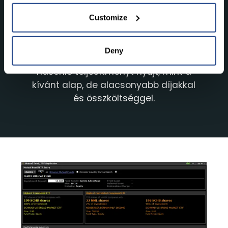
Customize
Deny
Keressen olyan ETF-et, amely
hasonló teljesítményt nyújt, mint a
kívánt alap, de alacsonyabb díjakkal
és összköltséggel.