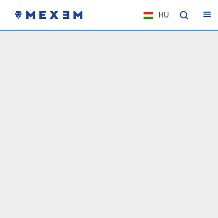
HU
NL
FR
IT
ES
DE
EL
PL
HU
NO
RO
CS
SK