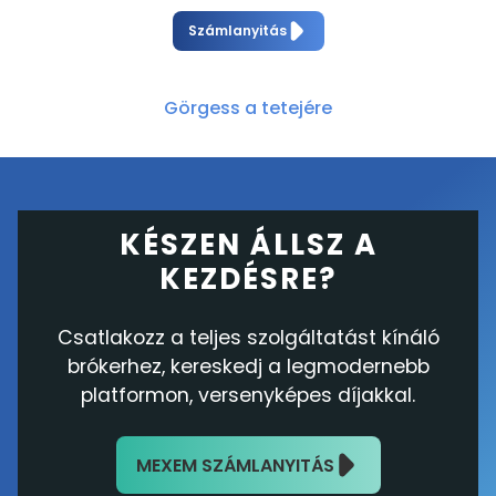
Számlanyitás
Görgess a tetejére
KÉSZEN ÁLLSZ A
KEZDÉSRE?
Csatlakozz a teljes szolgáltatást kínáló
brókerhez, kereskedj a legmodernebb
platformon, versenyképes díjakkal.
MEXEM SZÁMLANYITÁS