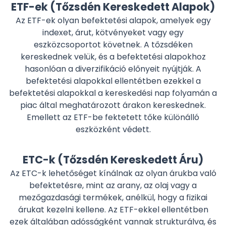
ETF-ek (Tőzsdén Kereskedett Alapok)
Az ETF-ek olyan befektetési alapok, amelyek egy
indexet, árut, kötvényeket vagy egy
eszközcsoportot követnek. A tőzsdéken
kereskednek velük, és a befektetési alapokhoz
hasonlóan a diverzifikáció előnyeit nyújtják. A
befektetési alapokkal ellentétben ezekkel a
befektetési alapokkal a kereskedési nap folyamán a
piac által meghatározott árakon kereskednek.
Emellett az ETF-be fektetett tőke különálló
eszközként védett.
ETC-k (Tőzsdén Kereskedett Áru)
Az ETC-k lehetőséget kínálnak az olyan árukba való
befektetésre, mint az arany, az olaj vagy a
mezőgazdasági termékek, anélkül, hogy a fizikai
árukat kezelni kellene. Az ETF-ekkel ellentétben
ezek általában adósságként vannak strukturálva, és