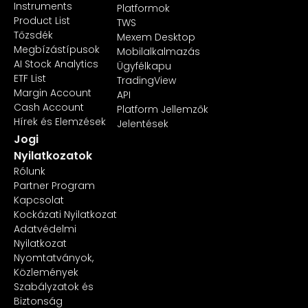
Instruments
Platformok
Product List
TWS
Tőzsdék
Mexem Desktop
Megbízástípusok
Mobilalkalmazás
AI Stock Analytics
Ügyfélkapu
ETF List
TradingView
Margin Account
API
Cash Account
Platform Jellemzők
Hírek és Elemzések
Jelentések
Jogi
Nyilatkozatok
Rólunk
Partner Program
Kapcsolat
Kockázati Nyilatkozat
Adatvédelmi
Nyilatkozat
Nyomtatványok,
Közlemények
Szabályzatok és
Biztonság