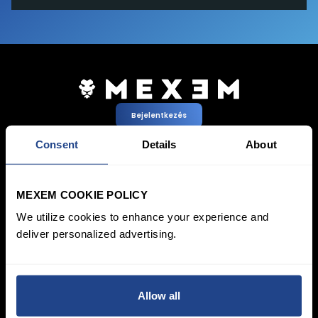
Bejelentkezés
Számlanyitás
Consent
Details
About
Pricing &
Befektetések
MEXEM COOKIE POLICY
Accounts
Megtakarítások
SYEP
Egyedi Számla
We utilize cookies to enhance your experience and
ETF-ek / UCITS
Corporate Account
deliver personalized advertising.
Fenntartható
Junior Account
befektetések
Díjak
Vagyonkezelés
Piaci Adatok
Learn
Kereskedési
Allow all
Financial
Felületek