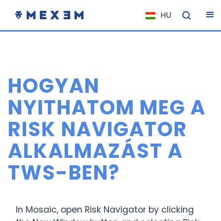
HU
NL
FR
IT
HOGYAN
ES
DE
NYITHATOM MEG A
EL
RISK NAVIGATOR
PL
ALKALMAZÁST A
HU
NO
TWS-BEN?
RO
CS
In Mosaic, open Risk Navigator by clicking
SK