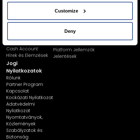
Instruments
Platformok
Product List
TWS
Customize
Tőzsdék
Mexem Desktop
Megbízástípusok
Mobilalkalmazás
AI Stock Analytics
Ügyfélkapu
Deny
ETF List
TradingView
Margin Account
API
Cash Account
Platform Jellemzők
Hírek és Elemzések
Jelentések
Jogi
Nyilatkozatok
Rólunk
Partner Program
Kapcsolat
Kockázati Nyilatkozat
Adatvédelmi
Nyilatkozat
Nyomtatványok,
Közlemények
Szabályzatok és
Biztonság